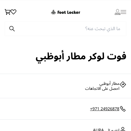
Wishlist
Cart
Login
فوت لوكر مطار أبوظبي
مطار أبوظبي
احصل على الاتجاهات
+971 24926878
انضم إلى AURA